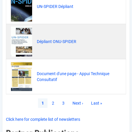
UN-SPIDER Dépliant
Dépliant ONU-SPIDER
Document d'une page - Appui Technique
Consultatif
Pagination
Current
1
Page
2
Page
3
Next
Next ›
Last
Last »
page
page
page
Click here for complete list of newsletters