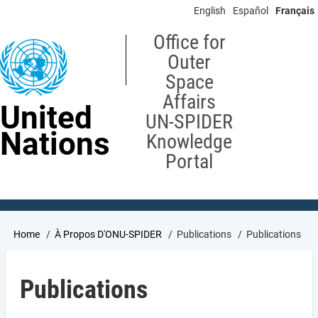
Skip
English
Español
Français
to
main
Office for
content
Outer
Space
Affairs
United
UN-SPIDER
Nations
Knowledge
Portal
Breadcrumb
Home
À Propos D'ONU-SPIDER
Publications
Publications
Publications