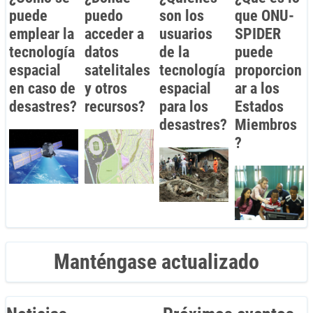
puede
puedo
son los
que ONU-
emplear la
acceder a
usuarios
SPIDER
tecnología
datos
de la
puede
espacial
satelitales
tecnología
proporcion
en caso de
y otros
espacial
ar a los
desastres?
recursos?
para los
Estados
desastres?
Miembros
?
Manténgase actualizado