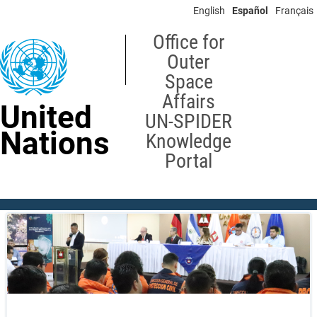
Skip
English
Español
Français
to
main
Office for
content
Outer
Space
Affairs
United
UN-SPIDER
Nations
Knowledge
Portal