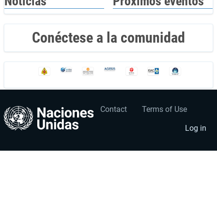
Noticias
Próximos eventos
Conéctese a la comunidad
Contact
Terms of Use
User
Footer
account
menu
Log in
menu