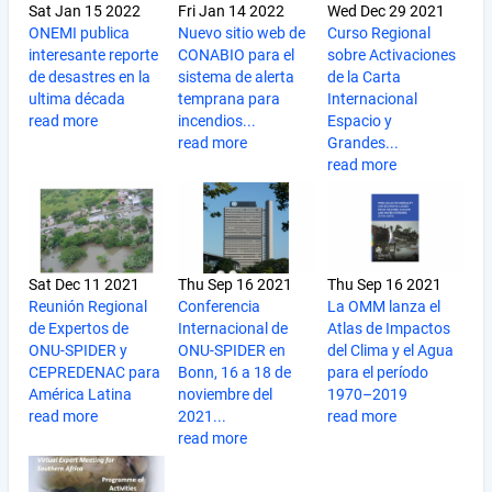
Sat Jan 15 2022
Fri Jan 14 2022
Wed Dec 29 2021
ONEMI publica
Nuevo sitio web de
Curso Regional
interesante reporte
CONABIO para el
sobre Activaciones
de desastres en la
sistema de alerta
de la Carta
ultima década
temprana para
Internacional
read more
incendios...
Espacio y
read more
Grandes...
read more
Sat Dec 11 2021
Thu Sep 16 2021
Thu Sep 16 2021
Reunión Regional
Conferencia
La OMM lanza el
de Expertos de
Internacional de
Atlas de Impactos
ONU-SPIDER y
ONU-SPIDER en
del Clima y el Agua
CEPREDENAC para
Bonn, 16 a 18 de
para el período
América Latina
noviembre del
1970–2019
read more
2021...
read more
read more