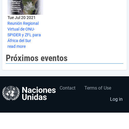
Tue Jul 20 2021
Reunión Regional
Virtual de ONU-
SPIDER y ZFL para
África del Sur
read more
Próximos eventos
Contact
Terms of Use
User
Footer
account
menu
Log in
menu