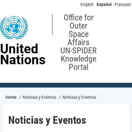
Skip
English
Español
Français
to
main
Office for
content
Outer
Space
Affairs
United
UN-SPIDER
Nations
Knowledge
Portal
Breadcrumb
Home
Noticias y Eventos
Noticias y Eventos
Noticias y Eventos