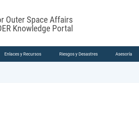
or Outer Space Affairs
ER Knowledge Portal
Enlaces y Recursos
Riesgos y Desastres
Asesoría