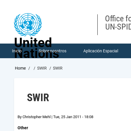
Skip
to
main
Office f
content
UN-SPID
United
Nations
Inicio
Sobre nosotros
Aplicación Espacial
Breadcrumb
Home
SWIR
SWIR
SWIR
By
Christopher Mehl
|
Tue, 25 Jan 2011 - 18:08
Other