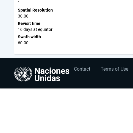
1
Spatial Resolution
30.00
Revisit time
16 days at equator
Swath width
60.00
User
Footer
Contact
Terms of Use
account
menu
menu